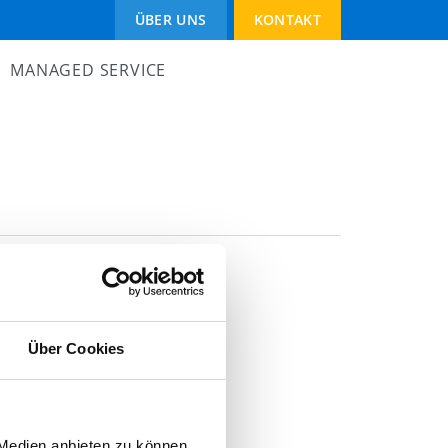
Navigation
ÜBER UNS
KONTAKT
überspringen
MANAGED SERVICE
Microsoft Copilot
Microsoft Azure Partner
Microsoft 365 Partner
Sicherheit von Microsoft Cloudlösungen
Über Cookies
 Medien anbieten zu können