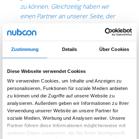
zu können. Gleichzeitig haben wir
einen Partner an unserer Seite, der
unsere Themen mit- und proaktiv
weiterdenkt.“
Christian Berger, Managing Partner,
WE AID gGmbH
Zustimmung
Details
Über Cookies
Diese Webseite verwendet Cookies
Wir verwenden Cookies, um Inhalte und Anzeigen zu
personalisieren, Funktionen für soziale Medien anbieten
zu können und die Zugriffe auf unsere Website zu
DER WEG IN DIE CLOUD:
analysieren. Außerdem geben wir Informationen zu Ihrer
Unsere Lösungen für Unternehmen
Verwendung unserer Website an unsere Partner für
soziale Medien, Werbung und Analysen weiter. Unsere
Partner führen diese Informationen möglicherweise mit
Wir sind zertifizierter
Microsoft Partner
und können Sie bezüglich der
weiteren Daten zusammen, die Sie ihnen bereitgestellt
Cloudprodukte von Microsoft hervorragend beraten.