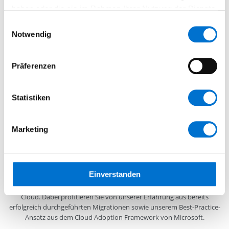
haben oder die sie im Rahmen Ihrer Nutzung der Dienste
gesammelt haben.
Einwilligungsauswahl
Notwendig
Hybrid Cloud Lösungen
Kombination von lokaler Infrastruktur oder Private Cloud mit
Präferenzen
einer Public Cloud im Sinne einer
Hybriden Cloud
, um eine
nahtlose Nutzung und hohe Verfügbarkeit zu gewährleisten.
Statistiken
Marketing
Cloud Migration Services von nubcon: So gehen wir
vor
Mit den gewonnenen Erkenntnissen aus der Cloud-Beratung
Einverstanden
analysieren wir die bestehende IT-Infrastruktur
Ihres
Unternehmens und
erstellen eine Roadmap
für Ihren Weg in die
Cloud. Dabei profitieren Sie von unserer Erfahrung aus bereits
erfolgreich durchgeführten Migrationen sowie unserem Best-Practice-
Ansatz aus dem Cloud Adoption Framework von Microsoft.