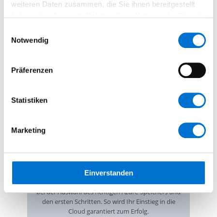
Neben der
Cloud Security
stellt der Microsoft
weiteren Daten zusammen, die Sie ihnen bereitgestellt
Storage auch sicher, dass Sie die Compliance-
haben oder die sie im Rahmen Ihrer Nutzung der Dienste
Richtlinien Ihres Unternehmens einhalten. Azure
gesammelt haben.
erfüllt eine Vielzahl internationaler Datenschutz-
Einwilligungsauswahl
und Sicherheitsstandards, darunter DSGVO, ISO-
Notwendig
Normen und weitere regulatorische Vorgaben, die
abhängig von Region oder Branche gelten.
Präferenzen
Statistiken
Setzen Sie auf einen kosteneffizienten,
skalierbaren Speicher für Ihre IT!
Marketing
Mit
Microsoft Azure Storage
erhalten Sie eine
Lösung, die sich flexibel an Ihren Bedarf anpasst,
höchste Sicherheit bietet und Daten von überall
aus verfügbar macht. Unser erfahrenes Team
Einverstanden
begleitet Sie im Rahmen eines
Cloud Consultings
bei der Auswahl des richtigen Azure-Speichers und
den ersten Schritten. So wird Ihr Einstieg in die
Cloud garantiert zum Erfolg.