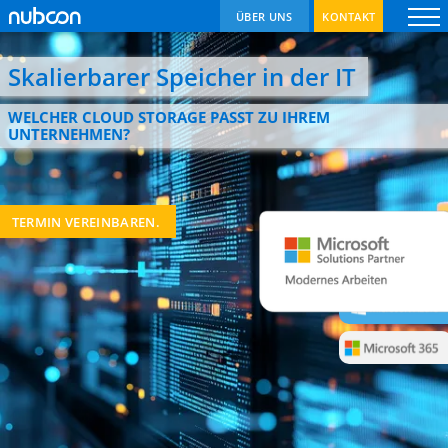
Navigation
Navigation
Navigation
ÜBER UNS
KONTAKT
überspringen
überspringen
überspringen
Skalierbarer Speicher in der IT
WELCHER CLOUD STORAGE PASST ZU IHREM
UNTERNEHMEN?
TERMIN VEREINBAREN.