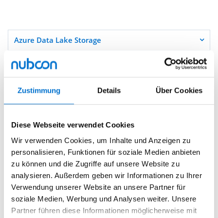
Azure Data Lake Storage
Backup und Recovery
Zustimmung
Details
Über Cookies
Sicherheit und Compliance
Der Azure Cloud Storage bringt für Ihr Unternehmen
Diese Webseite verwendet Cookies
umfangreiche Sicherheitsmechanismen mit, damit
Ihre
Daten zuverlässig geschützt
sind und
Wir verwenden Cookies, um Inhalte und Anzeigen zu
Bedrohungen frühzeitig erkannt
werden. Alle
personalisieren, Funktionen für soziale Medien anbieten
Inhalte werden standardmäßig verschlüsselt,
zu können und die Zugriffe auf unsere Website zu
sowohl bei der Speicherung als auch während der
analysieren. Außerdem geben wir Informationen zu Ihrer
Übertragung. Unternehmen können darüber hinaus
Verwendung unserer Website an unsere Partner für
genau festlegen, wer auf welche Daten zugreifen
darf, etwa über Rollen, Richtlinien oder den Einsatz
soziale Medien, Werbung und Analysen weiter. Unsere
privater Endpunkte.
Partner führen diese Informationen möglicherweise mit