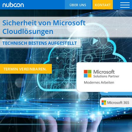
Navigation
Navigation
Navigation
ÜBER UNS
KONTAKT
überspringen
überspringen
überspringen
Sicherheit von Microsoft
Cloudlösungen
TECHNISCH BESTENS AUFGESTELLT
TERMIN VEREINBAREN.