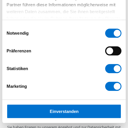
Partner führen diese Informationen möglicherweise mit
weiteren Daten zusammen, die Sie ihnen bereitgestellt
haben oder die sie im Rahmen Ihrer Nutzung der Dienste
gesammelt haben.
Einwilligungsauswahl
Sicherheit durch Mehr-Schichten-Prinzip:
Notwendig
physische Barrieren, Bewegungssensoren, Videoüberwachung,
Alarmanlagen
rollenbasierte Zugriffssteuerung für autorisierte Personen
Präferenzen
Maßnahmen für Georedundanz und Notfallwiederherstellung für
einen unterbrechungsfreien Betrieb
Verschlüsselung der Daten sowohl im Ruhezustand als auch
Statistiken
während der Übertragung
Marketing
Unser Partner Microsoft: nimmt die Anforderungen des deutschen
Datenschutzes und der Datensicherheit sehr ernst.
Sie als unser Kunde haben die volle Kontrolle und
Einverstanden
Entscheidungsgewalt über die Erfassung, Verwendung und
Verbreitung Ihrer Geschäftsdaten.
Sie haben Fragen zu unserem Angebot und zur Datensicherheit mit