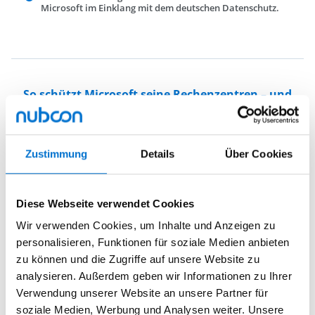
Microsoft im Einklang mit dem deutschen Datenschutz.
So schützt Microsoft seine Rechenzentren – und
damit Ihre Unternehmens-Daten
Bei der Microsoft Cloud profitieren Sie von einem weitreichenden
Sicherheitskonzept. In der Regel bietet es einen effektiveren Schutz
Zustimmung
Details
Über Cookies
als die Maßnahmen, die Unternehmen selbst für ihre On-Premises-IT
realisieren könnten.
Diese Webseite verwendet Cookies
Wir verwenden Cookies, um Inhalte und Anzeigen zu
personalisieren, Funktionen für soziale Medien anbieten
6 Mrd. USD jährliche Investitionen in die Cloud-Infrastruktur.
zu können und die Zugriffe auf unsere Website zu
Allein in Europa werden 8 Rechenzentren betrieben.
analysieren. Außerdem geben wir Informationen zu Ihrer
Investition in neue Infrastrukturtechnologien zu Hochverfügbarkeit,
Verwendung unserer Website an unsere Partner für
Prozessstärke, Kosteneffizienz und
soziale Medien, Werbung und Analysen weiter. Unsere
Umweltverträglichkeit